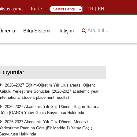
htisaslaşma
Kalite
TR
EN
|
Translate
Ara, bul...
Öğrenci
Bilgi Sistemi
İletişim
Duyurular
2026–2027 Eğitim-Öğretim Yılı Uluslararası Öğrenci
Kabulü Yerleştirme Sonuçları (2026-2027 academic year
international student placement results)
2026-2027 Akademik Yılı Güz Dönemi Başarı Şartına
Göre (GANO) Yatay Geçiş Başvurusu Hakkında
2026-2027 Akademik Yılı Güz Dönemi Merkezi
Yerleştirme Puanına Göre (Ek Madde 1) Yatay Geçiş
Başvurusu Hakkında