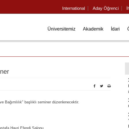
International
Aday Öğrenci
İ
Üniversitemiz
Akademik
İdari
iner
ve Bağımlılık" başlıklı seminer düzenlenecektir.
stafa Hayri Efendi Salonu