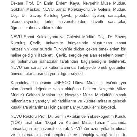
Dekanı Prof. Dr. Emin Erdem Kaya, Nevşehir Müze Müdürü
Gökhan Maskar, NEVÜ Sanat Koleksiyonu ve Galerisi Müdürü
Doç. Dr. Savaş Kurtuluş Çevik, protokol üyeleri, sanatçılar,
akademisyenler, farklı üniversitelerden davetli sanatçılar,
öğrenciler ile davetliler katıldı.
NEVÜ Sanat Koleksiyonu ve Galerisi Müdürü Doç. Dr. Savaş
Kurtuluş Çevik, üniversite bünyesinde oluşturulan sanat
müzesinin kısa sürede Türkiye’de dikkat çeken örneklerden biri
haline geldiğini ifade etti. Çevik, sergide yer alan eserlerin önemli
bir bölümünün sanatçılar tarafından bağışlandığını belirterek,
NEVÜ’nün sanat ve kültür alanında Türkiye’de örnek gösterilen
üniversiteler arasında yer aldığını söyledi.
Kapadokya bölgesinin UNESCO Dünya Miras Listesi’nde yer
alan önemli değerlere sahip olduğunu belirten Nevşehir Müze
Müdürü Gökhan Maskar ise Nevşehir Müze Müdürlüğü olarak
milyonlarca ziyaretçiyi ağırladıklarını ve kültürel mirasın gelecek
kuşaklara aktarılması için çalışmalar yürüttüklerini kaydetti.
NEVÜ Rektörü Prof. Dr. Semih Aktekin de Yükseköğretim Kurulu
(YÖK) tarafından “Doğal ve Kültürel Miras Turizmi” alanında
ihtisaslaşan bir üniversite olarak NEVÜ’nün uzun yıllardır ulusal
ve uluslararası sanat sergilerine ev sahipliği yaptığını belirtti.