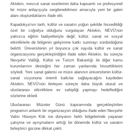
Aktekin, mevcut sanat eserlerinin daha kapsamlı ve profesyonel
bir müze anlayışıyla sergilenebilmesi amacıyla yeni bir galeri
alanı oluşturduklarını ifade etti.
Kapadokya’nın tarih, kültür ve sanatın yoğun şekilde hissedildiği
özel bir coğrafya olduğunu vurgulayan Aktekin, NEVÜ’nün
yalnızca eğitim faaliyetleriyle değil; kültür, sanat ve sosyal
etkinliklerle de bölgenin gelişimine katkı sunmayı sürdürdüğünü
belirtti. Üniversitenin yıl boyunca çok sayıda kültür ve sanat
organizasyonu gerçekleştirdiğini ifade eden Aktekin, bu süreçte
Nevşehir Valiliği, Kültür ve Turizm Bakanlığı ile diğer kamu
kurumlarının desteğini her zaman yanlarında hissettiklerini
söyledi.
Yeni sanat galerisi ve müze alanının üniversitenin kültür-
sanat vizyonuna önemli katkılar sağlayacağını kaydeden
Aktekin, NEVÜ’nün ilerleyen süreçte daha büyük ulusal ve
uluslararası etkinliklere ev sahipliği yapmayı hedeflediğini
sözlerine ekledi.
Uluslararası Müzeler Günü kapsamında gerçekleştirilen
programın anlamlı bir organizasyon olduğunu ifade eden Nevşehir
Valisi Hüseyin Kök ise dünyanın farklı bölgelerinde yaşanan
çatışma ve ayrışmaların arttığı bir dönemde kültür ve sanatın
birleştirici gücüne dikkat çekti.