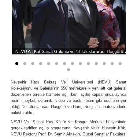
NEVÜ Alt Kat Sanat Galerisi ve “3. Uluslararası Hoşgörü ve Barı
Nevşehir Hacı Bektaş Veli Üniversitesi (NEVÜ) Sanat
Koleksiyonu ve Galerisi’nin 550 metrekarelik yeni alt kat galerisi
düzenlenen törenle hizmete açılırken, açılış kapsamında ayrıca
resim, heykel, seramik, video ve baskı resim gibi eserlerin yer
aldığı “3. Uluslararası Hoşgörü ve Barış Sergisi” sanatseverlerle
buluşturuldu.
NEVÜ Vali Şinasi Kuş Kültür ve Kongre Merkezi bünyesinde
gerçekleştirilen açılış programına; Nevşehir Valisi Hüseyin Kök,
NEVÜ Rektörü Prof. Dr. Semih Aktekin, Güzel Sanatlar Fakültesi