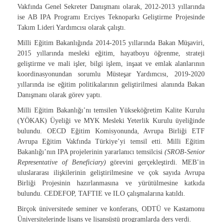
Vakfında Genel Sekreter Danışmanı olarak, 2012-2013 yıllarında
ise AB IPA Programı Erciyes Teknoparkı Geliştirme Projesinde
Takım Lideri Yardımcısı olarak çalıştı.
Milli Eğitim Bakanlığında 2014-2015 yıllarında Bakan Müşaviri,
2015 yıllarında mesleki eğitim, hayatboyu öğrenme, strateji
geliştirme ve mali işler, bilgi işlem, inşaat ve emlak alanlarının
koordinasyonundan sorumlu Müsteşar Yardımcısı, 2019-2020
yıllarında ise eğitim politikalarının geliştirilmesi alanında Bakan
Danışmanı olarak görev yaptı.
Milli Eğitim Bakanlığı’nı temsilen Yükseköğretim Kalite Kurulu
(YÖKAK) Üyeliği ve MYK Mesleki Yeterlik Kurulu üyeliğinde
bulundu. OECD Eğitim Komisyonunda, Avrupa Birliği ETF
Avrupa Eğitim Vakfında Türkiye’yi temsil etti. Milli Eğitim
Bakanlığı’nın IPA projelerinin yararlanıcı temsilcisi
(SROB-Senior
Representative of Beneficiary)
görevini gerçekleştirdi. MEB’in
uluslararası ilişkilerinin geliştirilmesine ve çok sayıda Avrupa
Birliği Projesinin hazırlanmasına ve yürütülmesine katkıda
bulundu. CEDEFOP, TAFTIE ve ILO çalışmalarına katıldı.
Birçok üniversitede seminer ve konferans, ODTÜ ve Kastamonu
Üniversitelerinde lisans ve lisansüstü programlarda ders verdi.