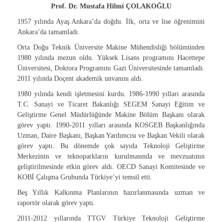
Prof. Dr. Mustafa Hilmi ÇOLAKOĞLU
1957 yılında Ayaş Ankara’da doğdu. İlk, orta ve lise öğrenimini
Ankara’da tamamladı.
Orta Doğu Teknik Üniversite Makine Mühendisliği bölümünden
1980 yılında mezun oldu. Yüksek Lisans programını Hacettepe
Üniversitesi, Doktora Programını Gazi Üniversitesinde tamamladı.
2011 yılında Doçent akademik unvanını aldı.
1980 yılında kendi işletmesini kurdu. 1986-1990 yılları arasında
T.C. Sanayi ve Ticaret Bakanlığı SEGEM Sanayi Eğitim ve
Geliştirme Genel Müdürlüğünde Makine Bölüm Başkanı olarak
görev yaptı. 1990-2011 yılları arasında KOSGEB Başkanlığında
Uzman, Daire Başkanı, Başkan Yardımcısı ve Başkan Vekili olarak
görev yaptı. Bu dönemde çok sayıda Teknoloji Geliştirme
Merkezinin ve teknoparkların kurulmasında ve mevzuatının
geliştirilmesinde etkin görev aldı. OECD Sanayi Komitesinde ve
KOBİ Çalışma Grubunda Türkiye’yi temsil etti.
Beş Yıllık Kalkınma Planlarının hazırlanmasında uzman ve
raportör olarak görev yaptı.
2011-2012 yıllarında TTGV Türkiye Teknoloji Geliştirme