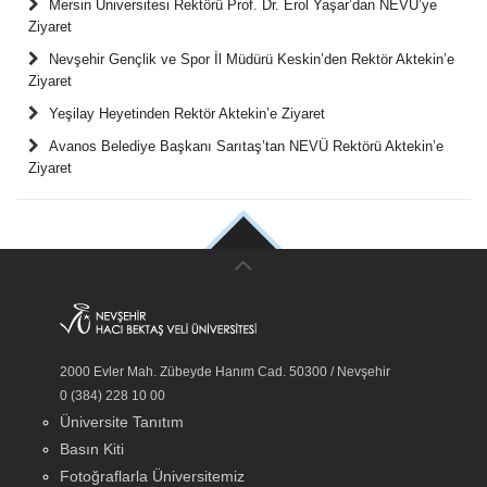
Mersin Üniversitesi Rektörü Prof. Dr. Erol Yaşar’dan NEVÜ’ye
Ziyaret
Nevşehir Gençlik ve Spor İl Müdürü Keskin’den Rektör Aktekin’e
Ziyaret
Yeşilay Heyetinden Rektör Aktekin’e Ziyaret
Avanos Belediye Başkanı Sarıtaş’tan NEVÜ Rektörü Aktekin’e
Ziyaret
2000 Evler Mah. Zübeyde Hanım Cad. 50300 / Nevşehir
0 (384) 228 10 00
Üniversite Tanıtım
Basın Kiti
Fotoğraflarla Üniversitemiz