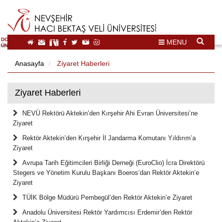
DOĞAL VE KÜLTÜREL MİRAS TURİZMİ İHTİSASLAŞMA
MENU
ÜNİVERSİTESİ
Anasayfa
Ziyaret Haberleri
Ziyaret Haberleri
NEVÜ Rektörü Aktekin’den Kırşehir Ahi Evran Üniversitesi’ne
Ziyaret
Rektör Aktekin’den Kırşehir İl Jandarma Komutanı Yıldırım’a
Ziyaret
Avrupa Tarih Eğitimcileri Birliği Derneği (EuroClio) İcra Direktörü
Stegers ve Yönetim Kurulu Başkanı Boeros’dan Rektör Aktekin’e
Ziyaret
TÜİK Bölge Müdürü Pembegül’den Rektör Aktekin’e Ziyaret
Anadolu Üniversitesi Rektör Yardımcısı Erdemir’den Rektör