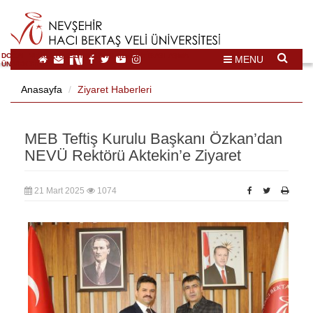
DOĞAL VE KÜLTÜREL MİRAS TURİZMİ İHTİSASLAŞMA
MENU
ÜNİVERSİTESİ
Anasayfa
Ziyaret Haberleri
MEB Teftiş Kurulu Başkanı Özkan’dan
NEVÜ Rektörü Aktekin’e Ziyaret
21 Mart 2025
1074