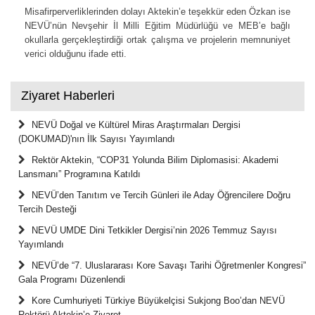
Misafirperverliklerinden dolayı Aktekin’e teşekkür eden Özkan ise
NEVÜ’nün Nevşehir İl Milli Eğitim Müdürlüğü ve MEB’e bağlı
okullarla gerçekleştirdiği ortak çalışma ve projelerin memnuniyet
verici olduğunu ifade etti.
Ziyaret Haberleri
NEVÜ Doğal ve Kültürel Miras Araştırmaları Dergisi
(DOKUMAD)'nın İlk Sayısı Yayımlandı
Rektör Aktekin, “COP31 Yolunda Bilim Diplomasisi: Akademi
Lansmanı” Programına Katıldı
NEVÜ’den Tanıtım ve Tercih Günleri ile Aday Öğrencilere Doğru
Tercih Desteği
NEVÜ UMDE Dini Tetkikler Dergisi’nin 2026 Temmuz Sayısı
Yayımlandı
NEVÜ’de “7. Uluslararası Kore Savaşı Tarihi Öğretmenler Kongresi”
Gala Programı Düzenlendi
Kore Cumhuriyeti Türkiye Büyükelçisi Sukjong Boo’dan NEVÜ
Rektörü Aktekin’e Ziyaret